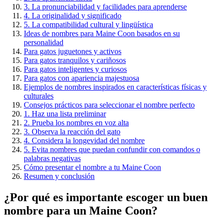
3. La pronunciabilidad y facilidades para aprenderse
4. La originalidad y significado
5. La compatibilidad cultural y lingüística
Ideas de nombres para Maine Coon basados en su
personalidad
Para gatos juguetones y activos
Para gatos tranquilos y cariñosos
Para gatos inteligentes y curiosos
Para gatos con apariencia majestuosa
Ejemplos de nombres inspirados en características físicas y
culturales
Consejos prácticos para seleccionar el nombre perfecto
1. Haz una lista preliminar
2. Prueba los nombres en voz alta
3. Observa la reacción del gato
4. Considera la longevidad del nombre
5. Evita nombres que puedan confundir con comandos o
palabras negativas
Cómo presentar el nombre a tu Maine Coon
Resumen y conclusión
¿Por qué es importante escoger un buen
nombre para un Maine Coon?