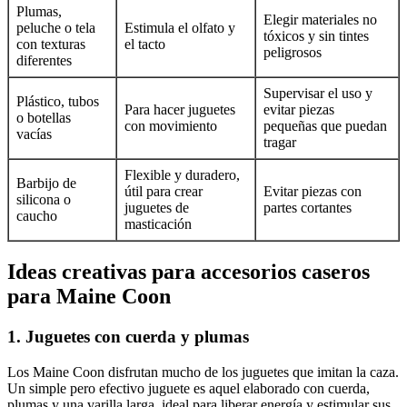
Plumas,
Elegir materiales no
peluche o tela
Estimula el olfato y
tóxicos y sin tintes
con texturas
el tacto
peligrosos
diferentes
Supervisar el uso y
Plástico, tubos
Para hacer juguetes
evitar piezas
o botellas
con movimiento
pequeñas que puedan
vacías
tragar
Flexible y duradero,
Barbijo de
útil para crear
Evitar piezas con
silicona o
juguetes de
partes cortantes
caucho
masticación
Ideas creativas para accesorios caseros
para Maine Coon
1. Juguetes con cuerda y plumas
Los Maine Coon disfrutan mucho de los juguetes que imitan la caza.
Un simple pero efectivo juguete es aquel elaborado con cuerda,
plumas y una varilla larga, ideal para liberar energía y estimular sus