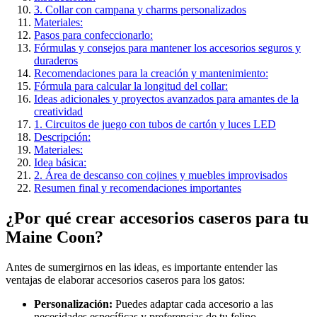
3. Collar con campana y charms personalizados
Materiales:
Pasos para confeccionarlo:
Fórmulas y consejos para mantener los accesorios seguros y
duraderos
Recomendaciones para la creación y mantenimiento:
Fórmula para calcular la longitud del collar:
Ideas adicionales y proyectos avanzados para amantes de la
creatividad
1. Circuitos de juego con tubos de cartón y luces LED
Descripción:
Materiales:
Idea básica:
2. Área de descanso con cojines y muebles improvisados
Resumen final y recomendaciones importantes
¿Por qué crear accesorios caseros para tu
Maine Coon?
Antes de sumergirnos en las ideas, es importante entender las
ventajas de elaborar accesorios caseros para los gatos:
Personalización:
Puedes adaptar cada accesorio a las
necesidades específicas y preferencias de tu felino.