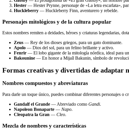
Gatsby
— El protagonista de «El gran Gatsby», un nombre para
Hester
— Hester Prynne, personaje de «La letra escarlata», para
Huckleberry
— Huckleberry Finn, aventurero y rebelde.
Personajes mitológicos y de la cultura popular
Estos nombres remiten a deidades, héroes y criaturas legendarias, dota
Zeus
— Rey de los dioses griegos, para un gato dominante.
Apolo
— Dios del sol, para un felino brillante y activo.
Fenrir
— El lobo gigante de la mitología nórdica, ideal para un 
Bakounine
— En honor a Mijaíl Bakunin, símbolo de revolució
Formas creativas y divertidas de adaptar
Nombres compuestos y abreviaturas
Para darle un toque único, puedes combinar diferentes personajes o cr
Gandalf el Grande
— Abreviado como
Gandi
.
Napoleon Bonaparte
—
Napo
.
Cleopatra la Gran
—
Cleo
.
Mezcla de nombres y características