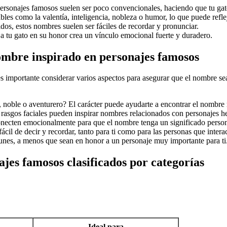
rsonajes famosos suelen ser poco convencionales, haciendo que tu ga
s como la valentía, inteligencia, nobleza o humor, lo que puede refleja
dos, estos nombres suelen ser fáciles de recordar y pronunciar.
 a tu gato en su honor crea un vínculo emocional fuerte y duradero.
nombre inspirado en personajes famosos
s importante considerar varios aspectos para asegurar que el nombre s
n, noble o aventurero? El carácter puede ayudarte a encontrar el nombr
 rasgos faciales pueden inspirar nombres relacionados con personajes he
onecten emocionalmente para que el nombre tenga un significado person
cil de decir y recordar, tanto para ti como para las personas que intera
es, a menos que sean en honor a un personaje muy importante para ti
jes famosos clasificados por categorías
Ideal para