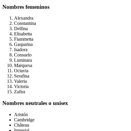
Nombres femeninos
Alexandra
Constantina
Delfina
Elisabetta
Fiammetta
Gasparina
Isadora
Consuelo
Luminara
Marquesa
Octavia
Serafina
Valeria
Victoria
Zafira
Nombres neutrales o unisex
Aristón
Cambridge
Château
Imperial