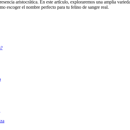
sencia aristocrática. En este artículo, exploraremos una amplia variedad
o escoger el nombre perfecto para tu felino de sangre real.
n?
o
n
eza