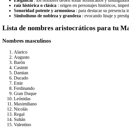
Elegancia
: los nombres deben sonar sofisticados y distinguido
raíz histórica o clásica
: origen en personajes históricos, imperio
Sonoridad potente y armoniosa
: para destacar su presencia 
Simbolismo de nobleza y grandeza
: evocando linaje y prestig
Lista de nombres aristocráticos para tu M
Nombres masculinos
Alarico
Augusto
Barón
Casimir
Damian
Ducado
Emir
Ferdinando
Gran Duque
Leónidas
Maximiliano
Nicolás
Regal
Sultán
Valentino