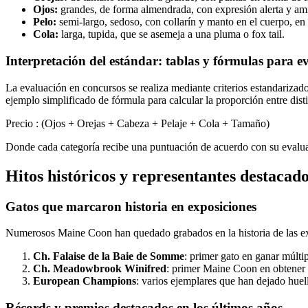
Ojos:
grandes, de forma almendrada, con expresión alerta y ami
Pelo:
semi-largo, sedoso, con collarín y manto en el cuerpo, en 
Cola:
larga, tupida, que se asemeja a una pluma o fox tail.
Interpretación del estándar: tablas y fórmulas para e
La evaluación en concursos se realiza mediante criterios estandarizado
ejemplo simplificado de fórmula para calcular la proporción entre disti
Precio : (Ojos + Orejas + Cabeza + Pelaje + Cola + Tamaño)
Donde cada categoría recibe una puntuación de acuerdo con su evaluaci
Hitos históricos y representantes destacad
Gatos que marcaron historia en exposiciones
Numerosos Maine Coon han quedado grabados en la historia de las ex
Ch. Falaise de la Baie de Somme
: primer gato en ganar múlti
Ch. Meadowbrook Winifred
: primer Maine Coon en obtener 
European Champions
: varios ejemplares que han dejado hue
Récords y premios destacados en los últimos años