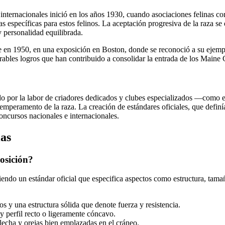
nternacionales inició en los años 1930, cuando asociaciones felinas c
 específicas para estos felinos. La aceptación progresiva de la raza se 
y personalidad equilibrada.
 en 1950, en una exposición en Boston, donde se reconoció a su ejempla
bles logros que han contribuido a consolidar la entrada de los Maine Co
ado por la labor de criadores dedicados y clubes especializados —com
 temperamento de la raza. La creación de estándares oficiales, que definí
oncursos nacionales e internacionales.
ias
osición?
ndo un estándar oficial que especifica aspectos como estructura, tamaño
s y una estructura sólida que denote fuerza y resistencia.
y perfil recto o ligeramente cóncavo.
echa y orejas bien emplazadas en el cráneo.