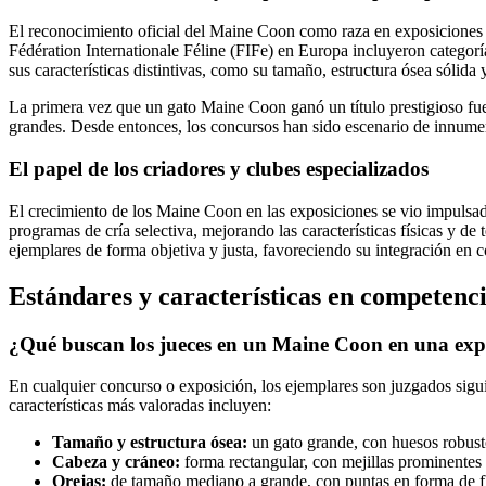
El reconocimiento oficial del Maine Coon como raza en exposiciones i
Fédération Internationale Féline (FIFe) en Europa incluyeron categorías
sus características distintivas, como su tamaño, estructura ósea sólida 
La primera vez que un gato Maine Coon ganó un título prestigioso fue
grandes. Desde entonces, los concursos han sido escenario de innumera
El papel de los criadores y clubes especializados
El crecimiento de los Maine Coon en las exposiciones se vio impuls
programas de cría selectiva, mejorando las características físicas y de
ejemplares de forma objetiva y justa, favoreciendo su integración en c
Estándares y características en competenc
¿Qué buscan los jueces en un Maine Coon en una exp
En cualquier concurso o exposición, los ejemplares son juzgados siguie
características más valoradas incluyen:
Tamaño y estructura ósea:
un gato grande, con huesos robusto
Cabeza y cráneo:
forma rectangular, con mejillas prominentes 
Orejas:
de tamaño mediano a grande, con puntas en forma de fl