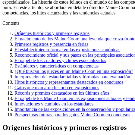
especializados. La historia de estos felinos en el mundo de las compet
pura. En este artículo, se abordará en detalle cómo los Maine Coon han
competencias, los hitos alcanzados y las tendencias actuales.
Contents
Orígenes históricos y primeros registros
El nacimiento de los Maine Coon: una leyenda que cruza fronte
Primeros registros y presencia en ferias
El establecimiento formal en las exposiciones canónicas
Reconocimiento oficial y sus pasos en las principales asociacion
El papel de los criadores y clubes especializados
Estándares y características en competencias
¿Qué buscan los jueces en un Maine Coon en una exposición?
Interpretación del estándar: tablas y fórmulas para evaluación
Hitos históricos y representantes destacados en concursos
Gatos que marcaron historia en exposiciones
Récords y premios destacados en los últimos años
El papel de los Maine Coon en las exposiciones actuales y tend
Innovaciones y cambios en los estándares
Importancia de las exposiciones en la conservación y populariza
Perspectivas futuras para los gatos Maine Coon en concursos
Orígenes históricos y primeros registros