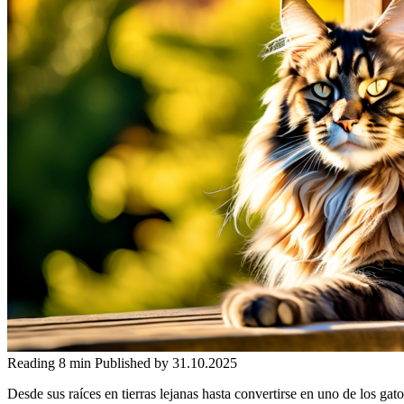
Reading
8 min
Published by
31.10.2025
Desde sus raíces en tierras lejanas hasta convertirse en uno de los g