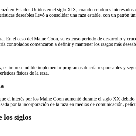
ó en Estados Unidos en el siglo XIX, cuando criadores interesados en 
ísticas deseables llevó a consolidar una raza estable, con un patrón úni
za. En el caso del Maine Coon, su extenso periodo de desarrollo y cruce
e cría controlados comenzaron a definir y mantener los rasgos más desea
es, es imprescindible implementar programas de cría responsables y segui
ísticas físicas de la raza.
za
que el interés por los Maine Coon aumentó durante el siglo XX debido a
da por la incorporación de la raza en medios de comunicación, películ
 los siglos