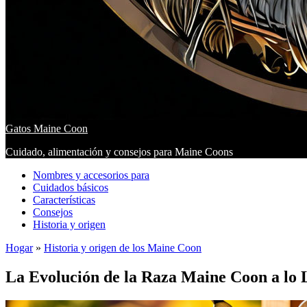
Gatos Maine Coon
Cuidado, alimentación y consejos para Maine Coons
Nombres y accesorios para
Cuidados básicos
Características
Consejos
Historia y origen
Hogar
»
Historia y origen de los Maine Coon
La Evolución de la Raza Maine Coon a lo L