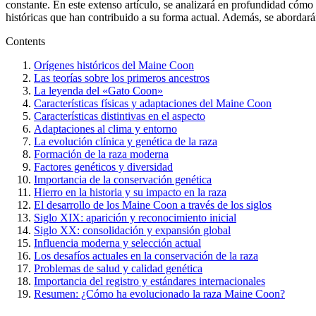
constante. En este extenso artículo, se analizará en profundidad cómo es
históricas que han contribuido a su forma actual. Además, se abordarán
Contents
Orígenes históricos del Maine Coon
Las teorías sobre los primeros ancestros
La leyenda del «Gato Coon»
Características físicas y adaptaciones del Maine Coon
Características distintivas en el aspecto
Adaptaciones al clima y entorno
La evolución clínica y genética de la raza
Formación de la raza moderna
Factores genéticos y diversidad
Importancia de la conservación genética
Hierro en la historia y su impacto en la raza
El desarrollo de los Maine Coon a través de los siglos
Siglo XIX: aparición y reconocimiento inicial
Siglo XX: consolidación y expansión global
Influencia moderna y selección actual
Los desafíos actuales en la conservación de la raza
Problemas de salud y calidad genética
Importancia del registro y estándares internacionales
Resumen: ¿Cómo ha evolucionado la raza Maine Coon?