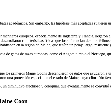
tes académicos. Sin embargo, las hipótesis más aceptadas sugieren una m
r marineros europeos, especialmente de Inglaterra y Francia, llegaron a
desarrollaron características físicas que los diferencian de otros felinos
abitaban en la región de Maine, que tenían un pelaje largo, resistente 
ncia de gatos de razas europeas, como el Angora turco o el Noruego, que
 que los primeros Maine Coons descendieron de gatos que ayudaron a uni
ron una protección especial en el estado de Maine, cuyo clima frío favor
, un diminutivo afectuoso y coloquial, que eventualmente se convirtió 
 Maine Coon