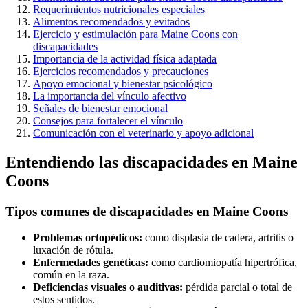
Requerimientos nutricionales especiales
Alimentos recomendados y evitados
Ejercicio y estimulación para Maine Coons con
discapacidades
Importancia de la actividad física adaptada
Ejercicios recomendados y precauciones
Apoyo emocional y bienestar psicológico
La importancia del vínculo afectivo
Señales de bienestar emocional
Consejos para fortalecer el vínculo
Comunicación con el veterinario y apoyo adicional
Entendiendo las discapacidades en Maine
Coons
Tipos comunes de discapacidades en Maine Coons
Problemas ortopédicos:
como displasia de cadera, artritis o
luxación de rótula.
Enfermedades genéticas:
como cardiomiopatía hipertrófica,
común en la raza.
Deficiencias visuales o auditivas:
pérdida parcial o total de
estos sentidos.