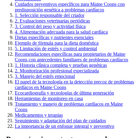
Cuidados preventivos específicos para Maine Coons con
predisposición genética a problemas cardíacos
1. Selección responsable del criador
2. Evaluaciones veterinarias periódicas
3. Control del peso y actividad física
4. Alimentación adecuada para la salud cardíaca
Dietas específicas y nutrientes esenciales
Ejemplo de fórmula para la dieta doméstica
5. Limitación de estrés y control ambiental
Recomendaciones específicas para propietarios de Maine
Coons con antecedentes familiares de problemas cardíacos
1. Historia clínica completa y pruebas genéticas
2. Monitorización profesional especializada
3. Manejo del estrés emocional
El papel de la tecnología en la detección precoz de problemas
cardíacos en Maine Coons
Ecocardiografía y tecnologías de última generación
Herramientas de monitoreo en casa
Tratamiento y manejo de problemas cardíacos en Maine
Coons
Medicamentos y terapias
Seguimiento y adaptación del plan de cuidados
La importancia de un enfoque integral y preventivo