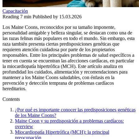
Capacitación
Reading
7 min
Published by
15.03.2026
Los Maine Coons, reconocidos por su tamaño imponente,
personalidad amigable y belleza singular, se destacan como una de
las razas felinas más populares en todo el mundo. Sin embargo, esta
raza también presenta ciertas predisposiciones genéticas que
requieren atención cuidadosa por parte de los propietarios
responsables. Entre los principales problemas de salud específicos a
tener en cuenta se encuentran las afecciones cardíacas, en particular
la miocardiopatía hipertrófica (MCH). Este artículo analiza en
profundidad los cuidados, alimentación y recomendaciones para
mantener a los Maine Coons saludables, con énfasis en la
prevención y detección temprana de problemas cardíacos
hereditarios.
Contents
¿Por qué es importante conocer las predisposiciones genéticas
de los Maine Coons?
Maine Coon y su predisposición a problemas cardíacos:
overview
Miocardiopatía Hipertrófica (MCH): la principal
preocupación