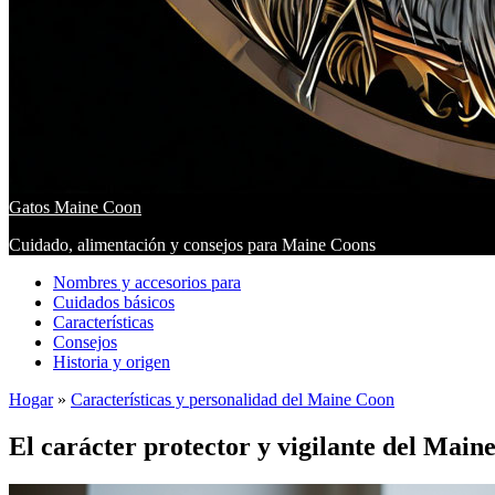
Gatos Maine Coon
Cuidado, alimentación y consejos para Maine Coons
Nombres y accesorios para
Cuidados básicos
Características
Consejos
Historia y origen
Hogar
»
Características y personalidad del Maine Coon
El carácter protector y vigilante del Main