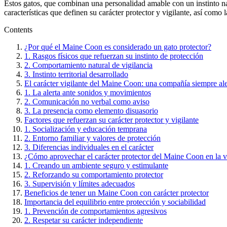
Estos gatos, que combinan una personalidad amable con un instinto nat
características que definen su carácter protector y vigilante, así com
Contents
¿Por qué el Maine Coon es considerado un gato protector?
1. Rasgos físicos que refuerzan su instinto de protección
2. Comportamiento natural de vigilancia
3. Instinto territorial desarrollado
El carácter vigilante del Maine Coon: una compañía siempre ale
1. La alerta ante sonidos y movimientos
2. Comunicación no verbal como aviso
3. La presencia como elemento disuasorio
Factores que refuerzan su carácter protector y vigilante
1. Socialización y educación temprana
2. Entorno familiar y valores de protección
3. Diferencias individuales en el carácter
¿Cómo aprovechar el carácter protector del Maine Coon en la v
1. Creando un ambiente seguro y estimulante
2. Reforzando su comportamiento protector
3. Supervisión y límites adecuados
Beneficios de tener un Maine Coon con carácter protector
Importancia del equilibrio entre protección y sociabilidad
1. Prevención de comportamientos agresivos
2. Respetar su carácter independiente