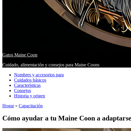
Gatos Maine Coon
Cuidado, alimentación y consejos para Maine Coons
Nombres y accesorios para
Cuidados básicos
Características
Consejos
Historia y origen
Hogar
»
Capacitación
Cómo ayudar a tu Maine Coon a adaptarse 