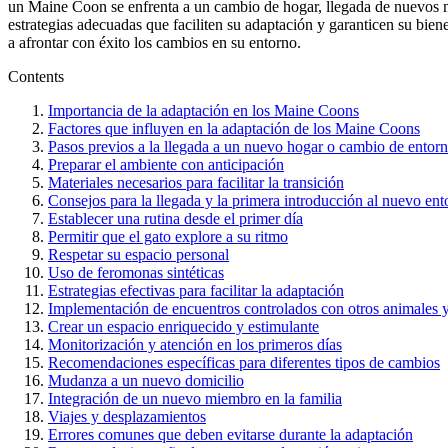
un Maine Coon se enfrenta a un cambio de hogar, llegada de nuevos mi
estrategias adecuadas que faciliten su adaptación y garanticen su biene
a afrontar con éxito los cambios en su entorno.
Contents
Importancia de la adaptación en los Maine Coons
Factores que influyen en la adaptación de los Maine Coons
Pasos previos a la llegada a un nuevo hogar o cambio de entor
Preparar el ambiente con anticipación
Materiales necesarios para facilitar la transición
Consejos para la llegada y la primera introducción al nuevo ent
Establecer una rutina desde el primer día
Permitir que el gato explore a su ritmo
Respetar su espacio personal
Uso de feromonas sintéticas
Estrategias efectivas para facilitar la adaptación
Implementación de encuentros controlados con otros animales 
Crear un espacio enriquecido y estimulante
Monitorización y atención en los primeros días
Recomendaciones específicas para diferentes tipos de cambios
Mudanza a un nuevo domicilio
Integración de un nuevo miembro en la familia
Viajes y desplazamientos
Errores comunes que deben evitarse durante la adaptación