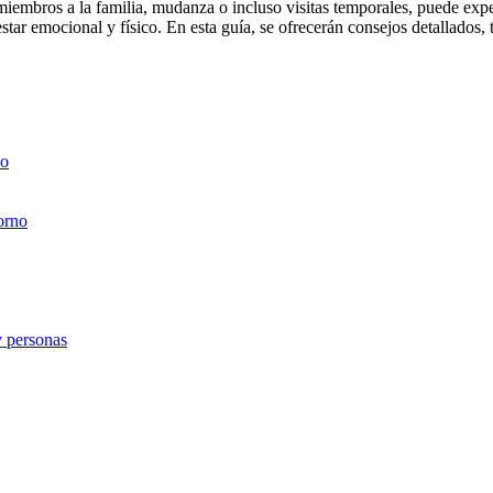
embros a la familia, mudanza o incluso visitas temporales, puede exper
star emocional y físico. En esta guía, se ofrecerán consejos detallados,
no
orno
y personas