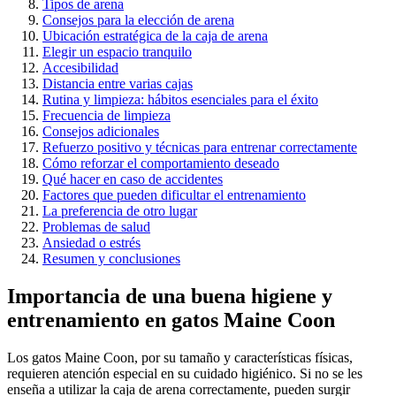
Tipos de arena
Consejos para la elección de arena
Ubicación estratégica de la caja de arena
Elegir un espacio tranquilo
Accesibilidad
Distancia entre varias cajas
Rutina y limpieza: hábitos esenciales para el éxito
Frecuencia de limpieza
Consejos adicionales
Refuerzo positivo y técnicas para entrenar correctamente
Cómo reforzar el comportamiento deseado
Qué hacer en caso de accidentes
Factores que pueden dificultar el entrenamiento
La preferencia de otro lugar
Problemas de salud
Ansiedad o estrés
Resumen y conclusiones
Importancia de una buena higiene y
entrenamiento en gatos Maine Coon
Los gatos Maine Coon, por su tamaño y características físicas,
requieren atención especial en su cuidado higiénico. Si no se les
enseña a utilizar la caja de arena correctamente, pueden surgir