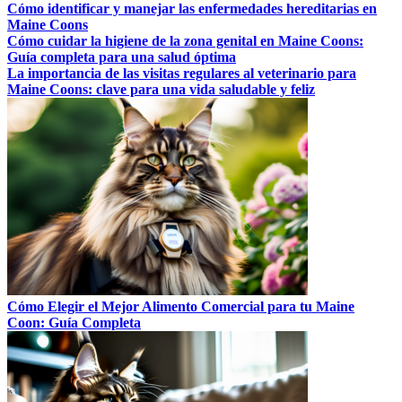
Cómo identificar y manejar las enfermedades hereditarias en
Maine Coons
Cómo cuidar la higiene de la zona genital en Maine Coons:
Guía completa para una salud óptima
La importancia de las visitas regulares al veterinario para
Maine Coons: clave para una vida saludable y feliz
Cómo Elegir el Mejor Alimento Comercial para tu Maine
Coon: Guía Completa