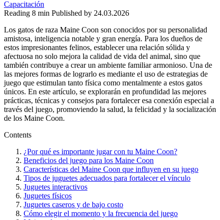
Capacitación
Reading
8 min
Published by
24.03.2026
Los gatos de raza Maine Coon son conocidos por su personalidad
amistosa, inteligencia notable y gran energía. Para los dueños de
estos impresionantes felinos, establecer una relación sólida y
afectuosa no solo mejora la calidad de vida del animal, sino que
también contribuye a crear un ambiente familiar armonioso. Una de
las mejores formas de lograrlo es mediante el uso de estrategias de
juego que estimulan tanto física como mentalmente a estos gatos
únicos. En este artículo, se explorarán en profundidad las mejores
prácticas, técnicas y consejos para fortalecer esa conexión especial a
través del juego, promoviendo la salud, la felicidad y la socialización
de los Maine Coon.
Contents
¿Por qué es importante jugar con tu Maine Coon?
Beneficios del juego para los Maine Coon
Características del Maine Coon que influyen en su juego
Tipos de juguetes adecuados para fortalecer el vínculo
Juguetes interactivos
Juguetes físicos
Juguetes caseros y de bajo costo
Cómo elegir el momento y la frecuencia del juego